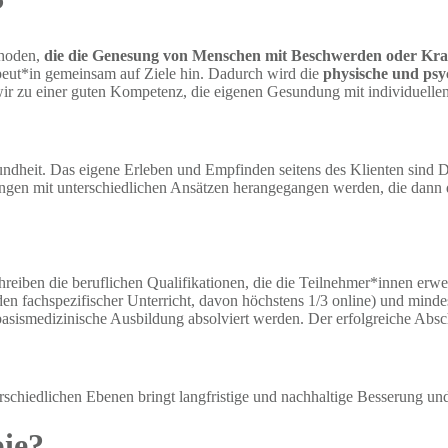
?
thoden,
die die Genesung von Menschen mit Beschwerden oder Krank
apeut*in gemeinsam auf Ziele hin. Dadurch wird die
physische und psyc
wir zu einer guten Kompetenz, die eigenen Gesundung mit individuellen
sundheit. Das eigene Erleben und Empfinden seitens des Klienten sind
gen mit unterschiedlichen Ansätzen herangegangen werden, die dann
chreiben die beruflichen Qualifikationen, die die Teilnehmer*innen erwe
en fachspezifischer Unterricht, davon höchstens 1/3 online) und minde
ismedizinische Ausbildung absolviert werden. Der erfolgreiche Abschl
schiedlichen Ebenen bringt langfristige und nachhaltige Besserung und
ie?