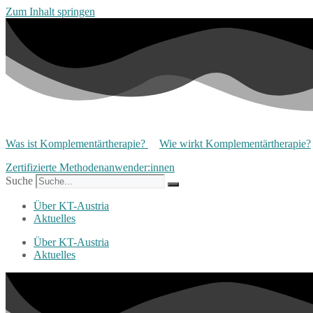
Zum Inhalt springen
Was ist Komplementärtherapie?
Wie wirkt Komplementärtherapie?
Zertifizierte Methodenanwender:innen
Suche
Über KT-Austria
Aktuelles
Über KT-Austria
Aktuelles