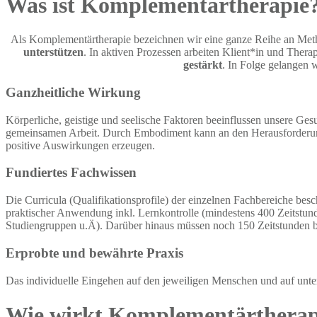
Was ist Komplementärtherapie
Als Komplementärtherapie bezeichnen wir eine ganze Reihe an Me
unterstützen
. In aktiven Prozessen arbeiten Klient*in und Ther
gestärkt
. In Folge gelangen 
Ganzheitliche Wirkung
Körperliche, geistige und seelische Faktoren beeinflussen unsere Ge
gemeinsamen Arbeit. Durch Embodiment kann an den Herausforderun
positive Auswirkungen erzeugen.
Fundiertes Fachwissen
Die Curricula (Qualifikationsprofile) der einzelnen Fachbereiche bes
praktischer Anwendung inkl. Lernkontrolle (mindestens 400 Zeitstund
Studiengruppen u.Ä). Darüber hinaus müssen noch 150 Zeitstunden bas
Erprobte und bewährte Praxis
Das individuelle Eingehen auf den jeweiligen Menschen und auf unter
Wie wirkt Komplementärtherap