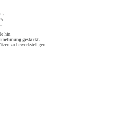
n,
n,
n
.
le hin.
hrnehmung gestärkt
.
tzen zu bewerkstelligen.