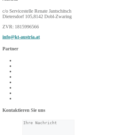
c/o Servicestelle Renate Jantschitsch
Dietersdorf 105,8142 Dobl-Zwaring
ZVR: 1815996566
info@kt-austria.at
Partner
Cranio Austria
Dunkelfeldmikroskopie Austria
Feldenkrais® Österreich
Rolfing® Österreich
ÖBK
VAGA
Yoga Austria
iagmp
Kontaktieren Sie uns